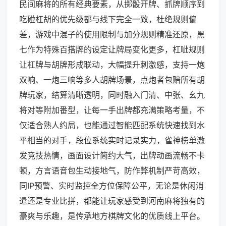
民间麻将的所有经典要素，从掷骰开牌、抓牌顺序到
吃碰杠胡的优先级都与线下完全一致，杜绝规则偏
差，游戏中混子的使用限制与加分规则精准还原，黑
七作为特殊百搭牌的设定让牌局变化更多，杠呲规则
让杠牌与胡牌形成联动，大幅提升刺激感，支持一炮
双响、一炮三响等多人胡牌场景，点炮者包赔所有胡
牌玩家，结算清晰透明，同时融入门清、中张、幺九
将对等附加番型，让每一手出牌都充满策略考量，不
仅适合熟人约局，也能通过智能匹配系统快速找到水
平相当的对手，段位系统实时记录实力，雀神榜单激
发竞技热情，画面设计简约大气，出牌动画流畅不卡
顿，方言语音包生动接地气，防作弊机制严苛高效，
同IP预警、实时监控全方位保障公平，无论是休闲消
遣还是专业比拼，都能让玩家感受到河南麻将独有的
豪爽与乐趣，是传承地方棋牌文化的优质线上平台。