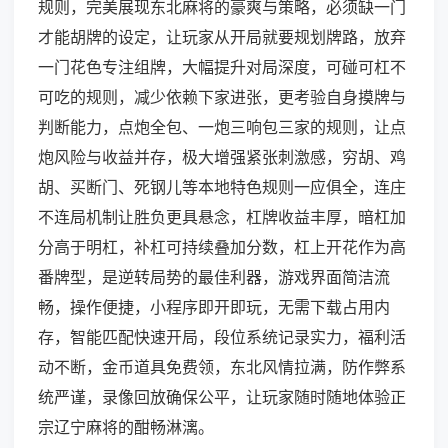
规则，完美展现东北麻将的豪爽与策略，必须缺一门
才能胡牌的设定，让玩家从开局就要规划牌路，放弃
一门花色专注组牌，大幅提升对局深度，可碰可杠不
可吃的规则，减少依赖下家进张，更考验自身摸牌与
判断能力，点炮全包、一炮三响包三家的规则，让点
炮风险与收益并存，极大增强紧张刺激感，穷胡、鸡
胡、买断门、死钢儿等本地特色规则一应俱全，连庄
不连局机制让胜负更具悬念，杠牌收益丰厚，暗杠加
分高于明杠，补杠可持续叠加分数，杠上开花作为高
番牌型，是逆转局势的最佳利器，游戏界面简洁流
畅，操作便捷，小程序即开即玩，无需下载占用内
存，智能匹配快速开局，段位系统记录实力，福利活
动不断，金币道具免费领，东北风情拉满，防作弊系
统严谨，录像回放确保公平，让玩家随时随地体验正
宗辽宁麻将的酣畅淋漓。