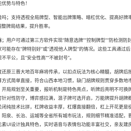
能优势与特色！
挂吗；支持透视全局牌型、智能出牌策略、暗杠优化、提高好牌
调整牌局结果，提升胜率。
；用户可通过第三方软件实现“随意选牌”“控制牌型”“防检测防
可能存在“牌特别好”或“透视他人牌型”的情况。这些工具通过
不平公，且“安全性高”“不被封号”。
度还原三晋大地百年麻将传承，以扣点玩法为核心精髓，胡牌后
算方式简单直接，符合山西本地习惯，缺门胡牌规则贯穿多数地
，开局规划至关重要，报听机制是特色亮点，听牌后亮明不可换
可针对性防守，博弈感拉满，混子牌可选开启，万能牌提升胡牌
关闭纯技术比拼，杠牌收益丰厚，杠爆直接翻倍，杠上开花更是
、阳泉、长治、运城等全省所有城市玩法，规则细节精准适配，
元素UI设计独具特色，实时语音与表情包功能丰富社交，亲友建