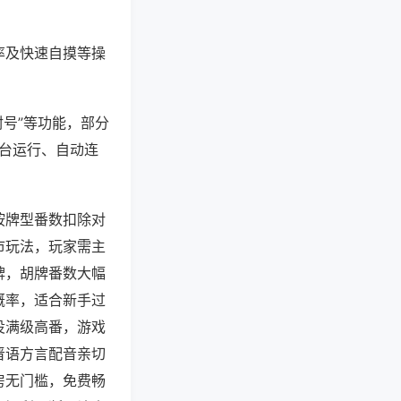
率及快速自摸等操
封号”等功能，部分
后台运行、自动连
按牌型番数扣除对
市玩法，玩家需主
牌，胡牌番数大幅
概率，适合新手过
役满级高番，游戏
晋语方言配音亲切
房无门槛，免费畅