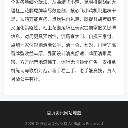
全省各地细分玩法，从曲靖飞小鸡、昆明推倒胡到大
理杠上花翻尾牌等尽数复刻，核心飞小鸡机制趣味十
足，幺鸡万能百搭、点炮独自包赔，既提升胡牌概率
又强化策略性，杠上花翻尾牌让玩家提前掌握关键牌
信息，对局更具预判性，流局查大叫、自摸三家付、
点炮一家付规则清晰公平，清一色、七对、门清等高
番牌型收益丰厚，界面设计清爽舒适，牌面清晰易
辨，方言配音地道纯正，运行无卡顿无广告，支持单
机练习与联机对战，新手易上手、老手能竞技，真人
对战公平有挂。
首页
资讯
网站地图
2026 © 多益网 版权所有 All Rights Reserved