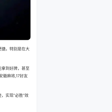
便捷。特别是在大
能拿到好牌，甚至
徽麻将,17好友
，实现“必胜”效
。