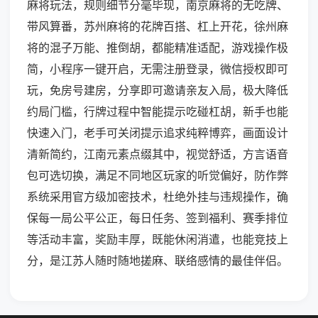
麻将玩法，规则细节分毫毕现，南京麻将的无吃牌、
带风算番，苏州麻将的花牌百搭、杠上开花，徐州麻
将的混子万能、推倒胡，都能精准适配，游戏操作极
简，小程序一键开启，无需注册登录，微信授权即可
玩，免房号建房，分享即可邀请亲友入局，极大降低
约局门槛，行牌过程中智能提示吃碰杠胡，新手也能
快速入门，老手可关闭提示追求纯粹博弈，画面设计
清新简约，江南元素点缀其中，视觉舒适，方言语音
包可选切换，满足不同地区玩家的听觉偏好，防作弊
系统采用官方级加密技术，杜绝外挂与违规操作，确
保每一局公平公正，每日任务、签到福利、赛季排位
等活动丰富，奖励丰厚，既能休闲消遣，也能竞技上
分，是江苏人随时随地搓麻、联络感情的最佳伴侣。