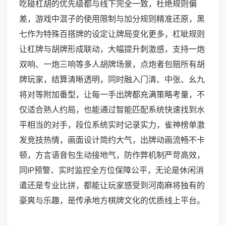
吃碰杠胡的优先级都与线下完全一致，杜绝规则偏
差，游戏中混子的使用限制与加分规则精准还原，黑
七作为特殊百搭牌的设定让牌局变化更多，杠呲规则
让杠牌与胡牌形成联动，大幅提升刺激感，支持一炮
双响、一炮三响等多人胡牌场景，点炮者包赔所有胡
牌玩家，结算清晰透明，同时融入门清、中张、幺九
将对等附加番型，让每一手出牌都充满策略考量，不
仅适合熟人约局，也能通过智能匹配系统快速找到水
平相当的对手，段位系统实时记录实力，雀神榜单激
发竞技热情，画面设计简约大气，出牌动画流畅不卡
顿，方言语音包生动接地气，防作弊机制严苛高效，
同IP预警、实时监控全方位保障公平，无论是休闲消
遣还是专业比拼，都能让玩家感受到河南麻将独有的
豪爽与乐趣，是传承地方棋牌文化的优质线上平台。