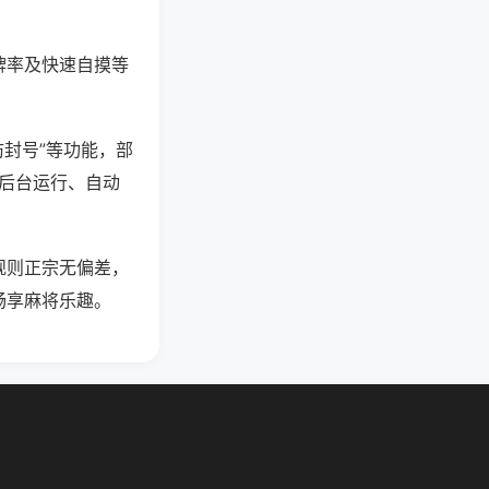
牌率及快速自摸等
防封号”等功能，部
过后台运行、自动
规则正宗无偏差，
畅享麻将乐趣。