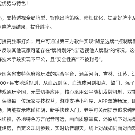
能优势与特色！
吗；支持透视全局牌型、智能出牌策略、暗杠优化、提高好牌率
调整牌局结果，提升胜率。
提高胜率打炸；用户可通过第三方软件实现“随意选牌”“控制牌型
反映其他玩家可能存在“牌特别好”或“透视他人牌型”的情况。
技术手段实现不平公，且“安全性高”“不被封号”。
全国各省市特色麻将玩法的综合平台，涵盖河南、吉林、江苏、
200+县市地道规则，从血战到底、血流成河到扣点、缺门、混
游戏通玩全国，无需切换应用，核心采用公平随机发牌机制，双
，保障每一位玩家竞技权益，游戏支持小程序、APP双端畅玩，
畅，智能提示吃碰杠胡，新手快速入门，老手可关闭提示追求纯粹
由切换，各地特色方言配音可选，画面质感逼真，还原线下对局
键建房，自定义规则参数，实时语音聊天，线上对战如同面对面