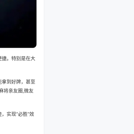
便捷。特别是在大
能拿到好牌，甚至
麻将亲友圈,微友
，实现“必胜”效
。