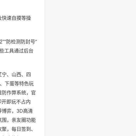
及快速自摸等操
”“防检测防封号”
这些工具通过后台
辽宁、山西、四
子、下蛋等特色玩
重防作弊系统，官
即开即玩不占内
博弈，3D高清
氛围，亲友圈功能
欢聚，每日签到、