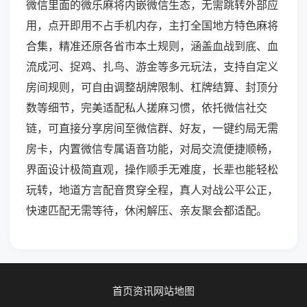
微信里面的微乐麻将内嵌微信生态，无需跳转外部应
用，点开即用不占手机内存，主打全国地方特色麻将
合集，精准还原各省市本土规则，涵盖血战到底、血
流成河、捉鸡、扎鸟、游金等多元玩法，支持自定义
房间规则，可自由调整胡牌限制、杠牌结算、封顶分
数等细节，完美适配私人搓麻习惯，依托微信社交
链，可直接分享房间至微信群、好友，一键约局无需
房卡，内置微信专属语音功能，对局交流便捷顺畅，
界面设计极简直观，操作顺手无难度，长辈也能轻松
玩转，地道方言配音贯穿全程，真人对战公平公正，
快速匹配无需等待，休闲解压、亲友聚会都适配。
首页
资讯
网站地图