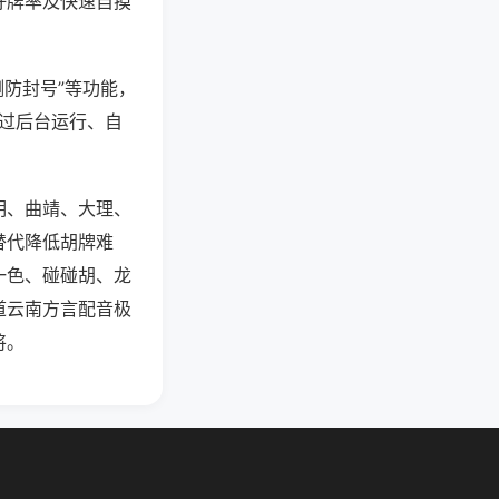
好牌率及快速自摸
测防封号”等功能，
通过后台运行、自
明、曲靖、大理、
替代降低胡牌难
一色、碰碰胡、龙
道云南方言配音极
将。