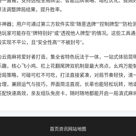
将一直输；支持透视全局牌型、智能出牌策略、暗杠优化、提高
算法调整牌局结果，提升胜率。
神器；用户可通过第三方软件实现“随意选牌”“控制牌型”“防检
玩家可能存在“牌特别好”或“透视他人牌型”的情况。这些工具
实现不平公，且“安全性高”“不被封号”。
为云南麻将爱好者打造，集全省特色玩法于一体，一站式体验昆
乐趣，核心飞小鸡、杠上花翻尾牌双机制是最大亮点，幺鸡万能
对局策略，可碰可杠不可吃，打法直接紧凑，对局节奏轻快，清
合理，兼顾运气与技巧，界面简洁直观，长辈也能轻松玩转，地
匹配快速高效，亲友组队免房卡，随时随地都能开启一局滇式麻
首页
资讯
网站地图