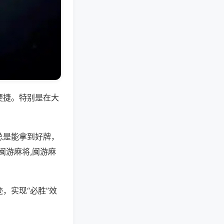
便捷。特别是在大
总是能拿到好牌，
闽游麻将,闽游麻
，实现“必胜”效
。