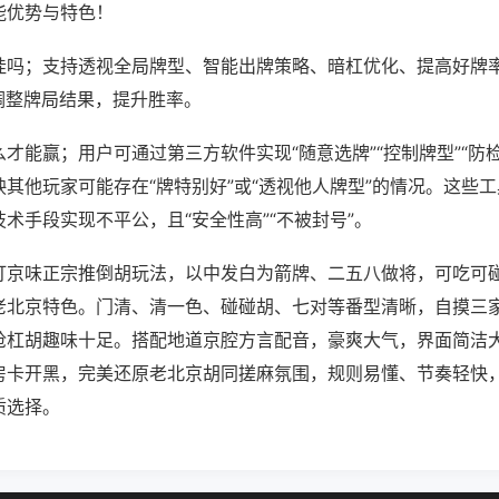
能优势与特色！
挂吗；支持透视全局牌型、智能出牌策略、暗杠优化、提高好牌
调整牌局结果，提升胜率。
才能赢；用户可通过第三方软件实现“随意选牌”“控制牌型”“防
其他玩家可能存在“牌特别好”或“透视他人牌型”的情况。这些
术手段实现不平公，且“安全性高”“不被封号”。
打京味正宗推倒胡玩法，以中发白为箭牌、二五八做将，可吃可
老北京特色。门清、清一色、碰碰胡、七对等番型清晰，自摸三
抢杠胡趣味十足。搭配地道京腔方言配音，豪爽大气，界面简洁
房卡开黑，完美还原老北京胡同搓麻氛围，规则易懂、节奏轻快
质选择。