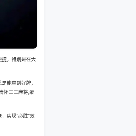
便捷。特别是在大
总是能拿到好牌，
情怀三三麻将,聚
，实现“必胜”效
。