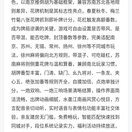
色，以南京推倒胡为基础框架，兼容苏南苏北各地规
则差异，花牌机制是其标志性亮点，春夏秋冬、梅兰
竹菊八张花牌抓到即补牌计分，花杠触发高额番数，
成为牌局逆袭的关键，游戏可自由设置是否带风、是
否带混、能否吃牌、封顶番数等参数，完美适配南
京、苏州、无锡、常州、扬州、徐州等不同城市玩
法，徐州麻将偏向北方规则，带混子、可吃碰杠，苏
南麻将则侧重花牌与温和算番，兼顾南北玩家习惯，
胡牌番型丰富，门清、缺门、幺九将对、一条龙、夹
心五、绝张加番等规则齐全，自摸加倍、点炮单独计
分，一炮双响、一炮三响场景清晰结算，操作界面简
洁流畅，出牌动画细腻，水墨江南画风赏心悦目，方
言配音亲切动听，实时语音与表情包功能丰富社交体
验，亲友建房无门槛，免费畅玩，智能匹配快速找到
同城对手，段位系统记录实力，福利活动持续放送，