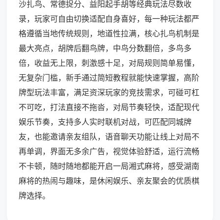
沙扎鸟、常德捉分、益阳起手胡等经典玩法尽数收
录，玩家可自由切换适配自身喜好，每一种玩法都严
格遵循当地传统规则，地道性拉满，核心扎鸟机制是
最大亮点，胡牌后翻鸟牌，中鸟分数翻倍，多鸟多
倍，收益无上限，刺激感十足，对局规则简单易懂，
无复杂门槛，新手通过简短教程就能快速掌握，高阶
牌型玩法丰富，满足资深玩家的竞技需求，可碰可杠
不可吃，打法直接不拖沓，对局节奏轻快，适配现代
娱乐节奏，支持多人实时联机对战，可匹配同城牌
友，也能邀请亲友组队，语音聊天功能让线上对局不
再单调，界面无多余广告，视觉体验舒适，运行流畅
不卡顿，随时随地都能开启一局湘式麻将，感受湖南
麻将的热闹与趣味，是休闲娱乐、亲友聚会的优质棋
牌选择。