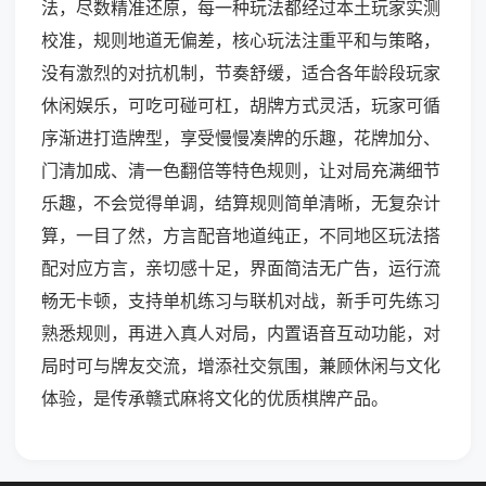
法，尽数精准还原，每一种玩法都经过本土玩家实测
校准，规则地道无偏差，核心玩法注重平和与策略，
没有激烈的对抗机制，节奏舒缓，适合各年龄段玩家
休闲娱乐，可吃可碰可杠，胡牌方式灵活，玩家可循
序渐进打造牌型，享受慢慢凑牌的乐趣，花牌加分、
门清加成、清一色翻倍等特色规则，让对局充满细节
乐趣，不会觉得单调，结算规则简单清晰，无复杂计
算，一目了然，方言配音地道纯正，不同地区玩法搭
配对应方言，亲切感十足，界面简洁无广告，运行流
畅无卡顿，支持单机练习与联机对战，新手可先练习
熟悉规则，再进入真人对局，内置语音互动功能，对
局时可与牌友交流，增添社交氛围，兼顾休闲与文化
体验，是传承赣式麻将文化的优质棋牌产品。