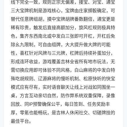
线下完全一致，规则正宗无偏差，搂宝、对宝、通宝
三大宝牌机制是游戏核心，宝牌由庄家掷骰确定，可
替代任意牌组胡，摸中宝牌胡牌番数翻倍，通宝更是
稀有珍贵，触发后直接高额加分，旋风杠规则极具特
色，集齐东西南北或中发白三张即可开杠，开杠后免
除幺九限制，可自由组牌，大大提升做大牌的可能
性，喜杠针对风牌与三元牌，杠牌后持续补蛋加分，
形成连环收益，游戏覆盖吉林全省所有地市玩法，无
需切换应用即可体验不同风格，白山麻将的中发白特
殊吃胡规则、辽源麻将的慢听机制、松原快听的快宝
模式应有尽有，实时语音聊天让线上对战如同围坐一
桌，方言互动亲切自然，防作弊系统双重保障，录像
回放、同IP预警确保公平，每日签到、任务奖励丰
厚，零氪也能畅玩，是吉林人休闲社交、切磋牌技的
最佳平台。