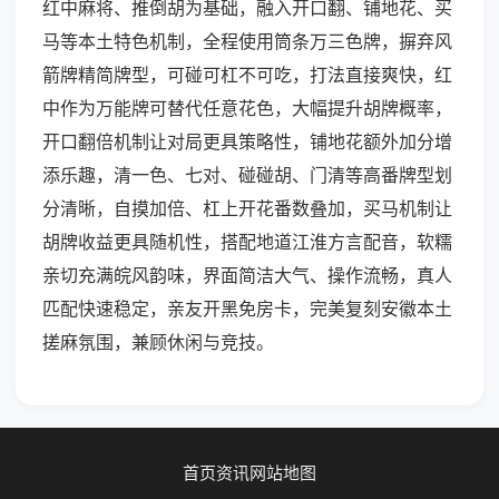
红中麻将、推倒胡为基础，融入开口翻、铺地花、买
马等本土特色机制，全程使用筒条万三色牌，摒弃风
箭牌精简牌型，可碰可杠不可吃，打法直接爽快，红
中作为万能牌可替代任意花色，大幅提升胡牌概率，
开口翻倍机制让对局更具策略性，铺地花额外加分增
添乐趣，清一色、七对、碰碰胡、门清等高番牌型划
分清晰，自摸加倍、杠上开花番数叠加，买马机制让
胡牌收益更具随机性，搭配地道江淮方言配音，软糯
亲切充满皖风韵味，界面简洁大气、操作流畅，真人
匹配快速稳定，亲友开黑免房卡，完美复刻安徽本土
搓麻氛围，兼顾休闲与竞技。
首页
资讯
网站地图