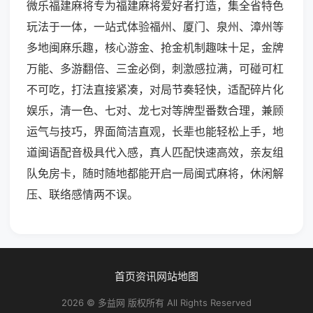
微乐福建麻将专为福建麻将爱好者打造，集全省特色
玩法于一体，一站式体验福州、厦门、泉州、漳州等
多地闽麻乐趣，核心游金、抢金机制趣味十足，金牌
万能、多游翻倍、三金必倒，刺激感拉满，可碰可杠
不可吃，打法直接紧凑，对局节奏轻快，适配碎片化
娱乐，清一色、七对、龙七对等牌型番数合理，兼顾
运气与技巧，界面简洁直观，长辈也能轻松上手，地
道闽语配音极具代入感，真人匹配快速高效，亲友组
队免房卡，随时随地都能开启一局闽式麻将，休闲解
压、联络感情两不误。
首页
资讯
网站地图
2026 © 多益网 版权所有 All Rights Reserved