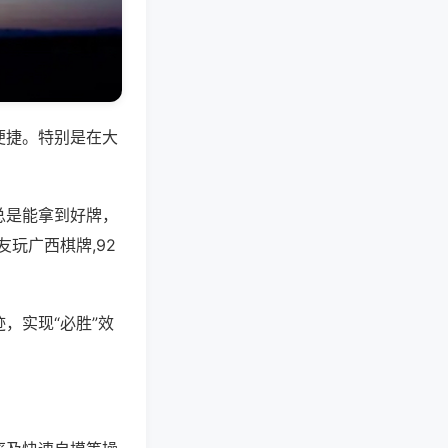
便捷。特别是在大
总是能拿到好牌，
玩广西棋牌,92
，实现“必胜”效
。