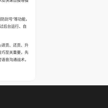
率及快速自摸等操
测防封号”等功能，
通过后台运行、自
心进贡、还贡、升
技巧至关重要，先
时语音沟通战术，