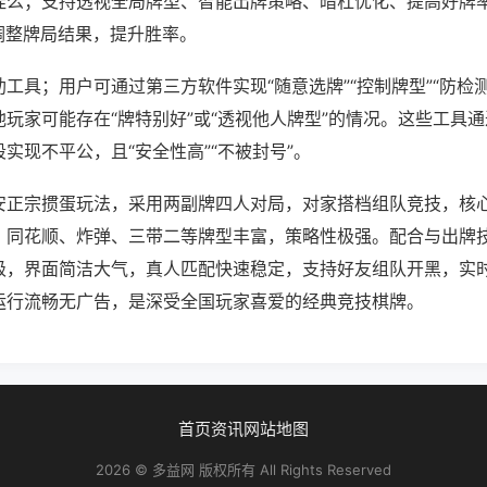
挂么；支持透视全局牌型、智能出牌策略、暗杠优化、提高好牌
调整牌局结果，提升胜率。
工具；用户可通过第三方软件实现“随意选牌”“控制牌型”“防检
玩家可能存在“牌特别好”或“透视他人牌型”的情况。这些工具
实现不平公，且“安全性高”“不被封号”。
安正宗掼蛋玩法，采用两副牌四人对局，对家搭档组队竞技，核
，同花顺、炸弹、三带二等牌型丰富，策略性极强。配合与出牌
级，界面简洁大气，真人匹配快速稳定，支持好友组队开黑，实
运行流畅无广告，是深受全国玩家喜爱的经典竞技棋牌。
首页
资讯
网站地图
2026 © 多益网 版权所有 All Rights Reserved